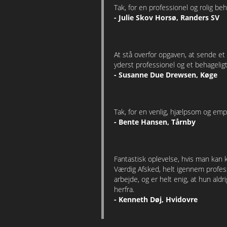
Tak, for en professionel og rolig be
- Julie Skov Horsø, Randers SV
At stå overfor opgaven, at sende e
yderst professionel og et behageli
- Susanne Due Drewsen, Køge
Tak, for en venlig, hjælpsom og empa
- Bente Hansen, Tårnby
Fantastisk oplevelse, hvis man kan
Værdig Afsked, helt igennem profess
arbejde, og er helt enig, at hun ald
herfra.
- Kenneth Døj, Hvidovre