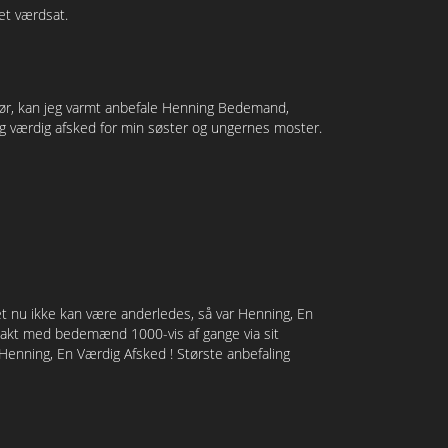
et værdsat.
gør, kan jeg varmt anbefale Henning Bedemand,
og værdig afsked for min søster og ungernes moster.
t nu ikke kan være anderledes, så var Henning, En
ontakt med bedemænd 1000-vis af gange via sit
d Henning, En Værdig Afsked ! Største anbefaling