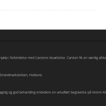
hjælp i forbindelse med Carstens bisættelse. Carsten fik en værdig afsk
 Strandmarkskirken, Hvidovre.
hagelig og god behandling endvidere en veludført begravelse på Vestre K