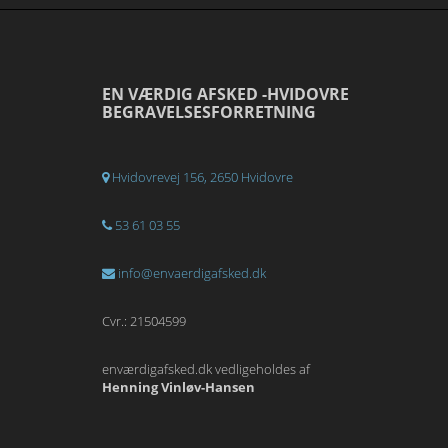
EN VÆRDIG AFSKED -HVIDOVRE
BEGRAVELSESFORRETNING
Hvidovrevej 156, 2650 Hvidovre
53 61 03 55
info@envaerdigafsked.dk
Cvr.: 21504599
enværdigafsked.dk vedligeholdes af
Henning Vinløv-Hansen