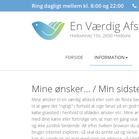
Ring dagligt mellem kl. 8:00 og 22:00
En Værdig Af
Hvidovrevej 156. 2650 Hvidovre
FORSIDE
INFORMATION
Mine ønsker... / Min sidste
Mine ønsker til en værdig afsked eller som de fleste b
til at gøre det "rigtigt" i forhold at sige farvel på en go
købe gravsted i henhold til afdødes ønsker etc. Mine øns
med dine kære eller fortrolige om, at man en gang skal 
og ikke juridisk bindende. Alt efter hvilken browser du
bruger Internet explorer, så skal du printe ud og skrive
kan du sende os en mail med navn og adresse, så send