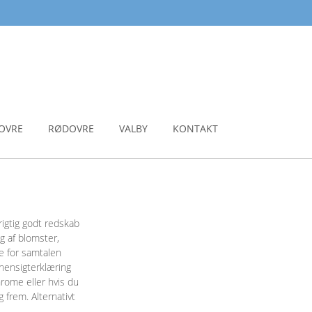
OVRE
RØDOVRE
VALBY
KONTAKT
rigtig godt redskab
lg af blomster,
ne for samtalen
 hensigterklæring
hrome eller hvis du
 frem. Alternativt