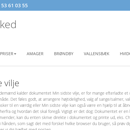
53 61 03 55
sked
PRISER
AMAGER
BRØNDBY
VALLENSBÆK
HVID
 vilje
edemænd kalder dokumentet Min sidste vilje, er for mange efterladte et 
d måde. Det føles godt, at arrangere højtidelighed, valg af sange/salmer, va
ker til en værdig eller Min sidste vilje kan også være en hjælp til at åb
herfra og hvordan det skal foregå. Vigtigt er det dog: Dokumentet er en
 anvender, kan du enten skrive direkte i dokumentet og printe ud, eks. C
 i hånden, som sagt det med forskel hvilke browser du bruger, så prøv dig
er vi dig hæftet med posten.