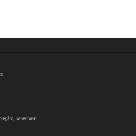
ed
irkegård, København.