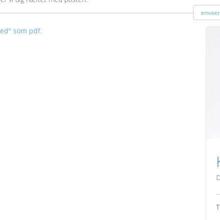
envaer
ked" som pdf.
D
T