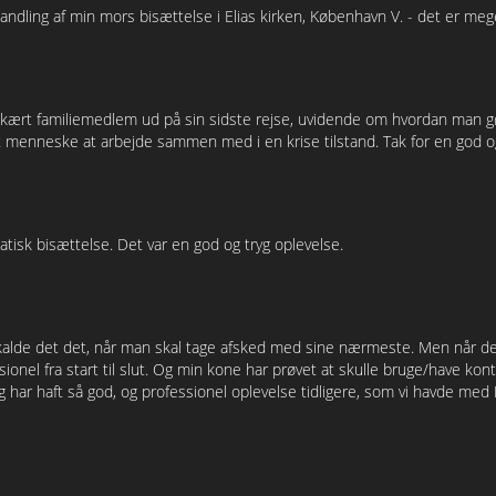
handling af min mors bisættelse i Elias kirken, København V. - det er meg
t kært familiemedlem ud på sin sidste rejse, uvidende om hvordan man 
gt menneske at arbejde sammen med i en krise tilstand. Tak for en god 
tisk bisættelse. Det var en god og tryg oplevelse.
 kalde det det, når man skal tage afsked med sine nærmeste. Men når de
ionel fra start til slut. Og min kone har prøvet at skulle bruge/have k
rig har haft så god, og professionel oplevelse tidligere, som vi havde me